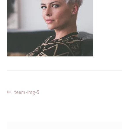
Indlægsnavigation
Forrige
team-img-5
indlæg: