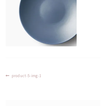
Indlægsnavigation
Forrige
product-5-img-1
indlæg: