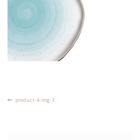
Indlægsnavigation
Forrige
product-4-img-3
indlæg: