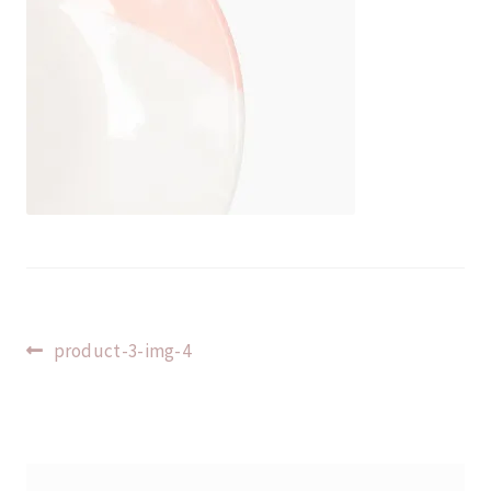
Indlægsnavigation
Forrige
product-3-img-4
indlæg: