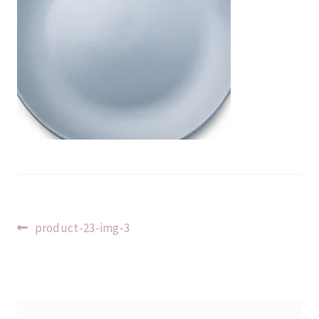
Indlægsnavigation
Forrige
product-23-img-3
indlæg: