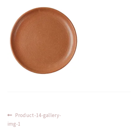
Indlægsnavigation
Forrige
Product-14-gallery-
indlæg:
img-1