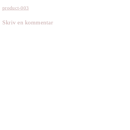
Forrige
product-003
Indlægsnavigation
indlæg:
Skriv en kommentar