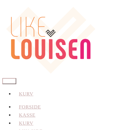
Spring
Spring
til
til
navigation
indhold
Menu
KURV
FORSIDE
KASSE
KURV