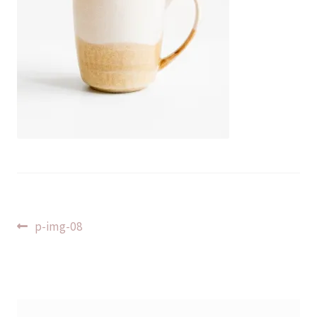
Indlægsnavigation
Forrige
p-img-08
indlæg: