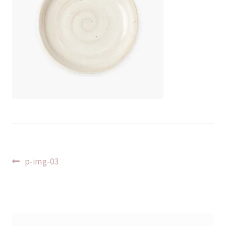
Indlægsnavigation
Forrige
p-img-03
indlæg: