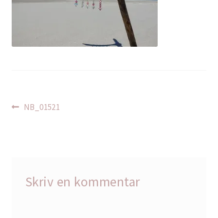
Indlægsnavigation
Forrige
NB_01521
indlæg:
Skriv en kommentar