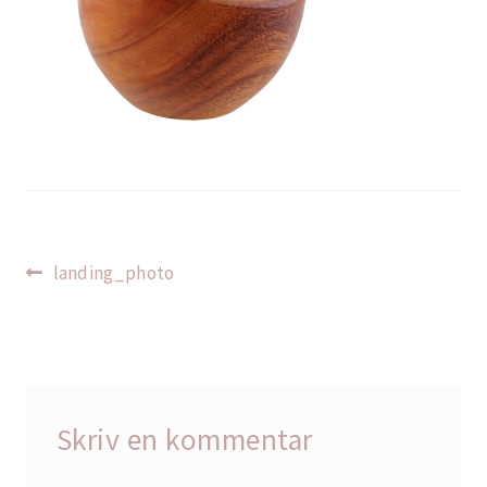
Indlægsnavigation
Forrige
landing_photo
indlæg:
Skriv en kommentar