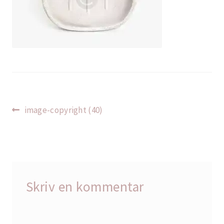
Indlægsnavigation
Forrige
image-copyright (40)
indlæg:
Skriv en kommentar