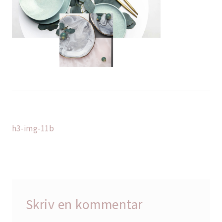
Indlægsnavigation
Forrige
h3-img-11b
indlæg:
Skriv en kommentar