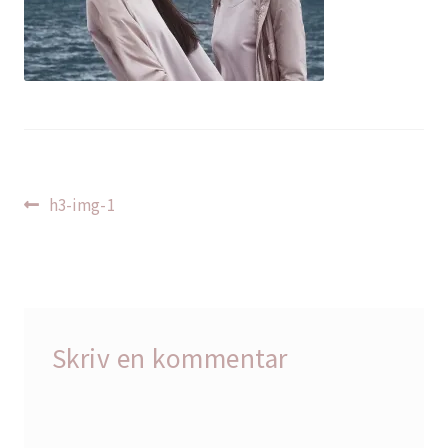
Indlægsnavigation
Forrige
h3-img-1
indlæg:
Skriv en kommentar