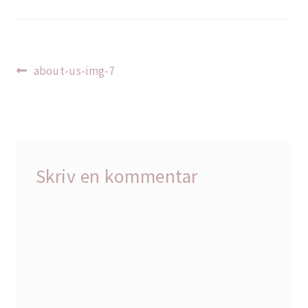
Indlægsnavigation
Forrige
about-us-img-7
indlæg:
Skriv en kommentar